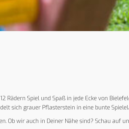
 Rädern Spiel und Spaß in jede Ecke von Bielefe
elt sich grauer Pflasterstein in eine bunte Spiele
nen. Ob wir auch in Deiner Nähe sind? Schau auf u