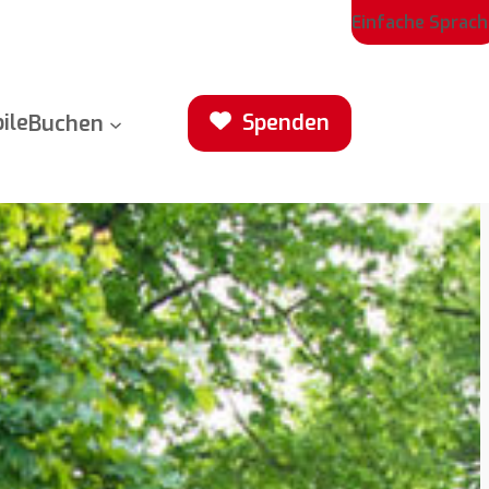
Einfache Sprach
ile
Spenden
Buchen
Spielfeste
Vermietung