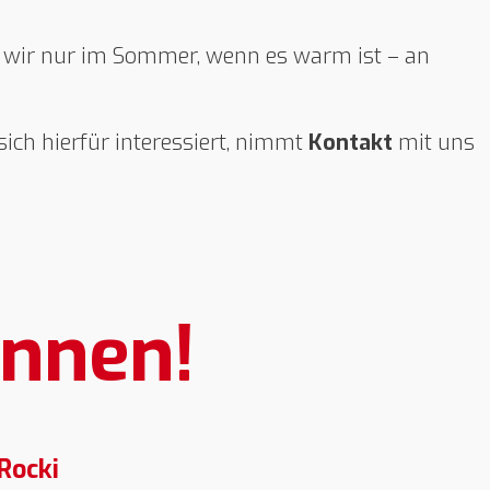
en wir nur im Sommer, wenn es warm ist – an
sich hierfür interessiert, nimmt
Kontakt
mit uns
ennen!
Rocki