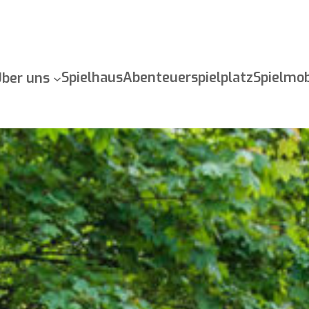
Spielhaus
Abenteuerspielplatz
Spielmob
ber uns
Mitarbeiter
Jobs
und
Praktika