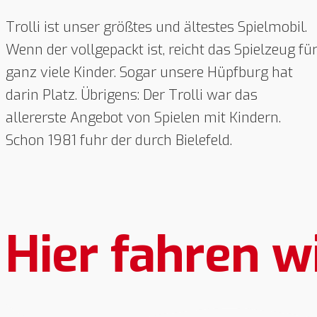
Trolli ist unser größtes und ältestes Spielmobil.
Wenn der vollgepackt ist, reicht das Spielzeug fü
ganz viele Kinder. Sogar unsere Hüpfburg hat
darin Platz. Übrigens: Der Trolli war das
allererste Angebot von Spielen mit Kindern.
Schon 1981 fuhr der durch Bielefeld.
Hier fahren w