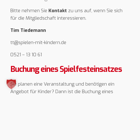
Bitte nehmen Sie
Kontakt
zu uns auf, wenn Sie sich
für die Mitgliedschaft interessieren.
Tim Tiedemann
tt@spielen-mit-kindern.de
0521 – 13 10 61
Buchung eines Spielfesteinsatzes
Sie planen eine Veranstaltung und benötigen ein
Angebot für Kinder? Dann ist die Buchung eines
Spielmobils genau richtig! Mit unseren
Spiellandschaften bringen wir Kindern Riesenspaß mit
fachlicher Begleitung! Mit den Einnahmen
erwirtschaften wir notwendige Eigenmittel, um
Kindern in Bielefeld kostenlose Freizeitangebote
anbieten zu können.